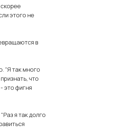
 скорее
сли этого не
ревращаются в
. "Я так много
 признать, что
 - это фигня
"Раз я так долго
правиться