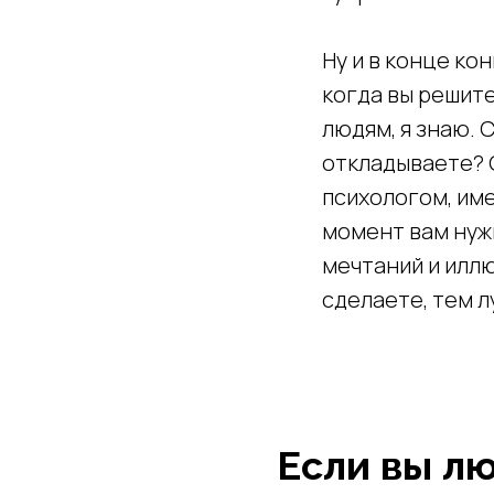
Ну и в конце ко
когда вы решите
людям, я знаю. 
откладываете? 
психологом, име
момент вам нужн
мечтаний и иллю
сделаете, тем л
Если вы л