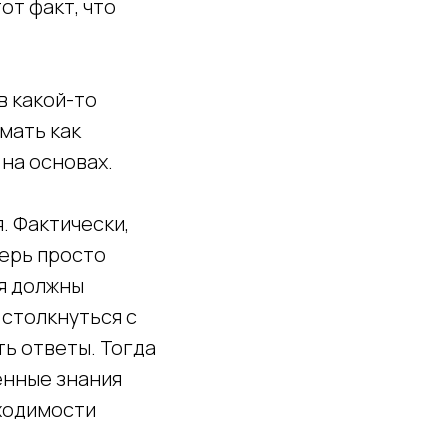
от факт, что
в какой-то
умать как
 на основах.
. Фактически,
перь просто
ия должны
 столкнуться с
ть ответы. Тогда
денные знания
бходимости