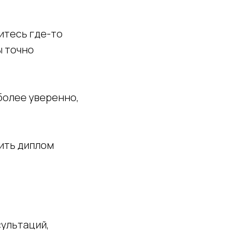
читесь где-то
ы точно
 более уверенно,
чить диплом
сультаций,