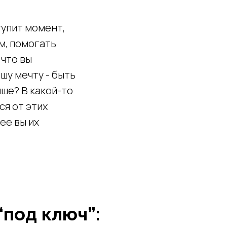
тупит момент,
ом, помогать
 что вы
шу мечту - быть
чше? В какой-то
ся от этих
ее вы их
под ключ”: