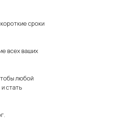
 короткие сроки
ие всех ваших
 чтобы любой
 и стать
г.