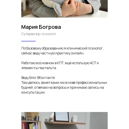
Мария Богрова
Супервизор-психолог
По базовому образованию я клинический психолог,
сейчас веду частную практику онлайн.
Работаю в основном в КПТ, ещё использую ACT и
элементы гештальта.
Веду блог ВКонтакте
Там делюсь заметками на основе профессиональных
будней, отвечаю на вопросы и принимаю запись на
консультации.