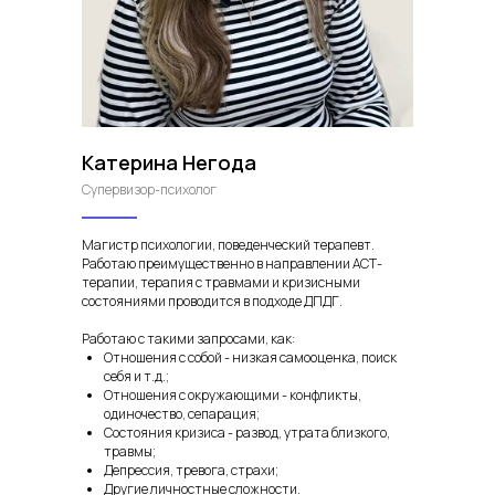
Катерина Негода
Супервизор-психолог
Магистр психологии, поведенческий терапевт.
Работаю преимущественно в направлении АСТ-
терапии, терапия с травмами и кризисными
состояниями проводится в подходе ДПДГ.
Работаю с такими запросами, как:
Отношения с собой - низкая самооценка, поиск
себя и т.д.;
Отношения с окружающими - конфликты,
одиночество, сепарация;
Состояния кризиса - развод, утрата близкого,
травмы;
Депрессия, тревога, страхи;
Другие личностные сложности.