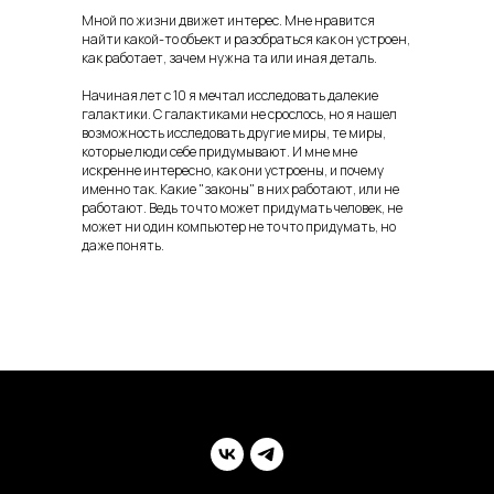
Мной по жизни движет интерес. Мне нравится
найти какой-то объект и разобраться как он устроен,
как работает, зачем нужна та или иная деталь.
Начиная лет с 10 я мечтал исследовать далекие
галактики. С галактиками не срослось, но я нашел
возможность исследовать другие миры, те миры,
которые люди себе придумывают. И мне мне
искренне интересно, как они устроены, и почему
именно так. Какие "законы" в них работают, или не
работают. Ведь то что может придумать человек, не
может ни один компьютер не то что придумать, но
даже понять.