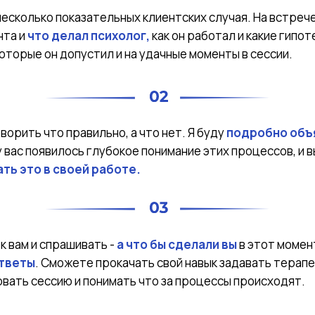
несколько показательных клиентских случая. На встреч
нта и
что делал психолог,
как он работал и какие гипо
оторые он допустил и на удачные моменты в сессии.
оворить что правильно, а что нет. Я буду
подробно объ
у вас появилось глубокое понимание этих процессов, и 
ть это в своей работе.
к вам и спрашивать -
а что бы сделали вы
в этот момен
ответы
. Сможете прокачать свой навык задавать терап
овать сессию и понимать что за процессы происходят.