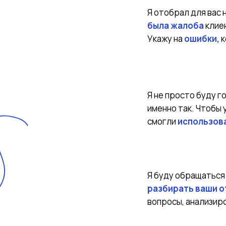
Я отобрал для вас 
была жалоба
клие
Укажу на
ошибки,
к
Я не просто буду г
именно так. Чтобы 
смогли
использова
Я буду обращаться 
разбирать ваши 
вопросы, анализир