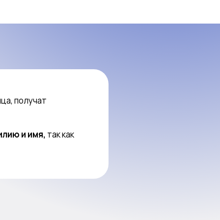
нца, получат
лию и имя,
так как