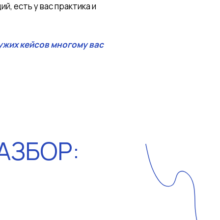
й, есть у вас практика и
ужих кейсов многому вас
АЗБОР: