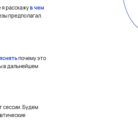
е я расскажу
в чем
тезы предполагал.
яснять
почему это
вы в дальнейшем
т сессии. Будем
евтические