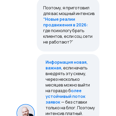
Поэтому, я приготовил
для вас мощный интенсив
“Новые реалии
продвижения в 2026:
где психологу брать
клиентов, если соц.сети
не работают?”
Информация новая,
важная,
если начать
внедрять эту схему,
через несколько
месяцев можно выйти
на гораздо б
олее
устойчивый поток
заявок
— без ставки
только на блог. Поэтому
интенсив платный.