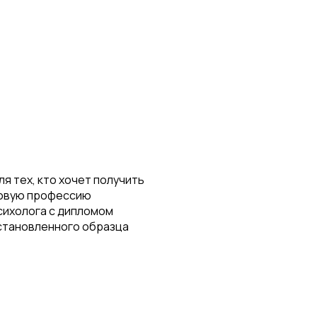
ля тех, кто хочет получить
овую профессию
сихолога с дипломом
становленного образца