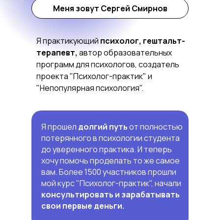
Меня зовут Сергей Смирнов
Я практикующий
психолог, гештальт-
терапевт,
автор образовательных
программ для психологов, создатель
проекта "Психолог-практик" и
"Непопулярная психология".
Я прошел
долгий путь
от полностью
потерянного в психологии студента
до уверенного практика. И теперь
хочу помочь проделать то же самое
вам. Более 1500 участников прошли
мой курс "Психолог-практик", начали
консультировать и зарабатывать
свои первые деньги.