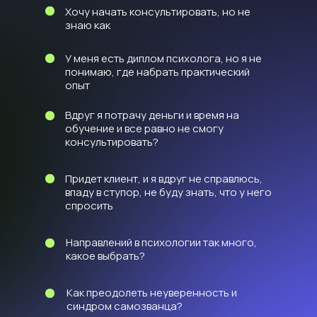
Хочу начать консультировать, но не
знаю как
У меня есть диплом психолога, но я не
понимаю, где набрать практический
опыт
Вдруг я потрачу деньги и время на
обучение и все равно не смогу
консультировать?
Придет клиент, и я вдруг не справлюсь,
впаду в ступор, не буду знать, что у него
спросить
Направлений в психологии так много,
какое выбрать?
Как преодолеть неуверенность и
синдром самозванца?