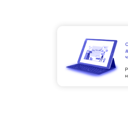
О
д
ч
Р
н