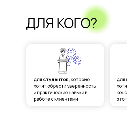
ДЛЯ КОГО?
для студентов,
которые
для
хотят обрести уверенность
хотя
и практические навыки в
конс
работе с клиентами
это 