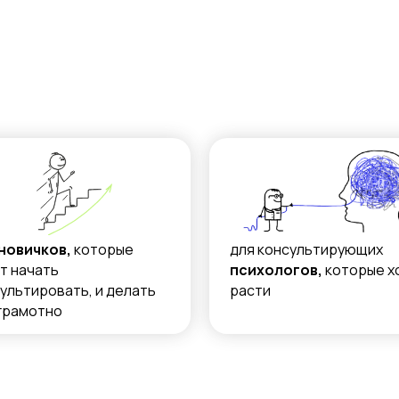
 новичков,
которые
для консультирующих
т начать
психологов,
которые х
ультировать, и делать
расти
грамотно