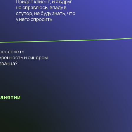
Придет клиент, и я вдруг
не справлюсь, впаду в
ступор, не буду знать, что
у него спросить
преодолеть
еренность и синдром
званца?
занятии