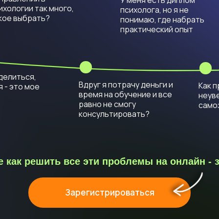
У меня есть диплом
ихологии так много,
психолога, но я не
кое выбрать?
понимаю, где набрать
практический опыт
делиться,
Вдруг я потрачу деньги и
Как 
 - это мое
время на обучение и все
неув
равно не смогу
само
консультировать?
е как решить все эти проблемы на онлайн - 
Зарегистрироваться