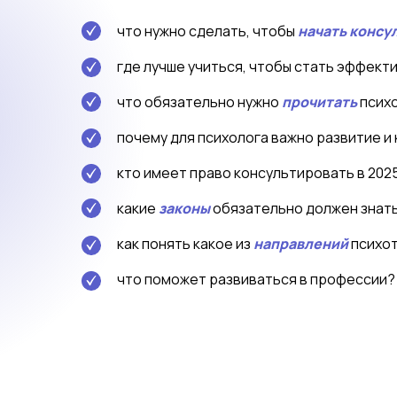
что нужно сделать, чтобы
начать консу
где лучше учиться, чтобы стать эффект
что обязательно нужно
прочитать
псих
почему для психолога важно развитие и 
кто имеет право
консультировать в 202
какие
законы
обязательно должен знать
как понять какое из
направлений
психот
что поможет развиваться в профессии?