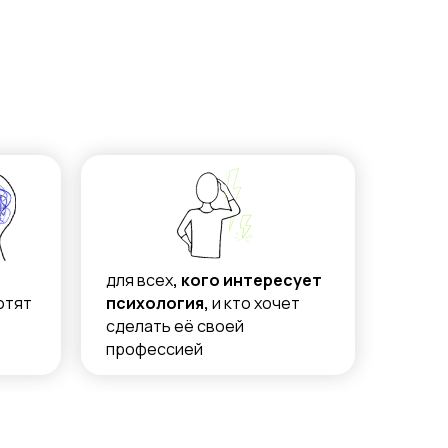
для всех
, кого интересует
отят
психология,
и кто хочет
сделать её своей
профессией