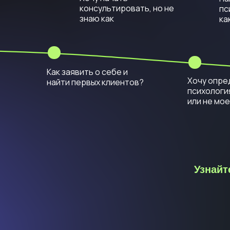
консультировать, но не
пс
знаю как
ка
Как заявить о себе и
Хочу опре
найти первых клиентов?
психология
или не мое
Узнайт