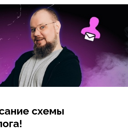
исание схемы
ога!