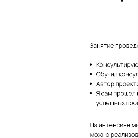
Занятие провед
Консультирую 
Обучил консу
Автор проекто
Я сам прошел 
успешных прое
На интенсиве м
можно реализова