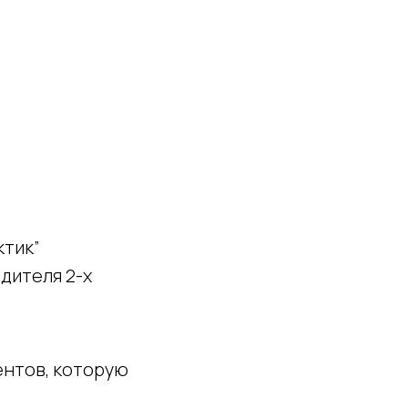
ктик”
одителя 2-х
ентов, которую